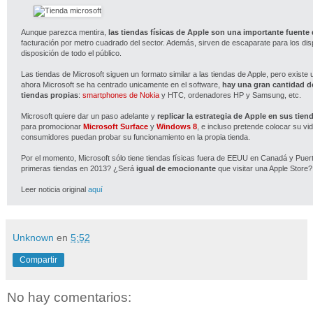
Aunque parezca mentira,
las tiendas físicas de Apple son una importante fuente
facturación por metro cuadrado del sector. Además, sirven de escaparate para los di
disposición de todo el público.
Las tiendas de Microsoft siguen un formato similar a las tiendas de Apple, pero existe
ahora Microsoft se ha centrado unicamente en el software,
hay una gran cantidad d
tiendas propias
:
smartphones de Nokia
y HTC, ordenadores HP y Samsung, etc.
Microsoft quiere dar un paso adelante y
replicar la estrategia de Apple en sus tien
para promocionar
Microsoft Surface
y
Windows 8
, e incluso pretende colocar su v
consumidores puedan probar su funcionamiento en la propia tienda.
Por el momento, Microsoft sólo tiene tiendas físicas fuera de EEUU en Canadá y Pue
primeras tiendas en 2013? ¿Será
igual de emocionante
que visitar una Apple Store?
Leer noticia original
aquí
Unknown
en
5:52
Compartir
No hay comentarios: