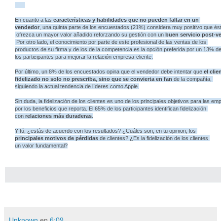
En cuanto a las
características y habilidades que no pueden faltar en un
vendedor
, una quinta parte de los encuestados (21%) considera muy positivo que és
ofrezca un mayor valor añadido reforzando su gestión con un
buen servicio post-v
Por otro lado, el conocimiento por parte de este profesional de las ventas de los
productos de su firma y de los de la competencia es la opción preferida por un 13% d
los participantes para mejorar la relación empresa-cliente.
Por último, un 8% de los encuestados opina que el vendedor debe intentar que
el clie
fidelizado no solo no prescriba
,
sino que se convierta en fan
de la compañía,
siguiendo la actual tendencia de líderes como Apple.
Sin duda,
la fidelización de los clientes es uno de los principales objetivos para las e
por los beneficios que reporta. El 65% de los participantes identifican fidelización
con
relaciones más duraderas
.
Y tú, ¿estás de acuerdo con los resultados? ¿Cuáles son, en tu opinion, los
principales motivos de pérdidas
de clientes? ¿Es la fidelización de los clientes
un valor fundamental?
Unknown
en
6:09