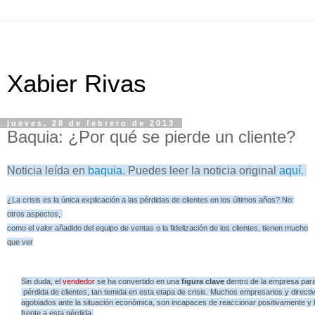
Xabier Rivas
jueves, 28 de febrero de 2013
Baquia: ¿Por qué se pierde un cliente?
Noticia leída en
baquia
. Puedes leer la noticia original
aquí
.
¿La crisis es la única explicación a las pérdidas de clientes en los últimos años? No:
otros aspectos,
como el valor añadido del equipo de ventas o la fidelización de los clientes, tienen mucho
que ver
Sin duda, el
vendedor
se ha convertido en una
figura clave
dentro de la empresa para 
pérdida de clientes, tan temida en esta etapa de crisis. Muchos empresarios y directi
agobiados ante la situación económica, son incapaces de reaccionar positivamente y
frente a esta pérdida.