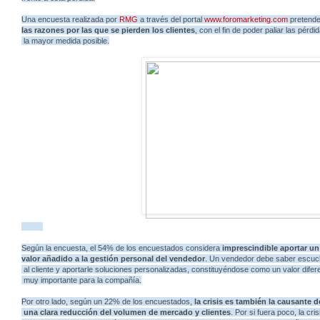
Una encuesta realizada por
RMG
a través del portal
www.foromarketing.com
pretend
las razones por las que se pierden los clientes
, con el fin de poder paliar las pérdi
la mayor medida posible.
Según la encuesta, el 54% de los encuestados considera
imprescindible aportar u
valor añadido a la gestión personal del vendedor
. Un vendedor debe saber escuc
al cliente y aportarle soluciones personalizadas, constituyéndose como un valor difere
muy importante para la compañía.
Por otro lado, según un 22% de los encuestados,
la crisis es también la causante d
una clara reducción del volumen de mercado y clientes
. Por si fuera poco, la cri