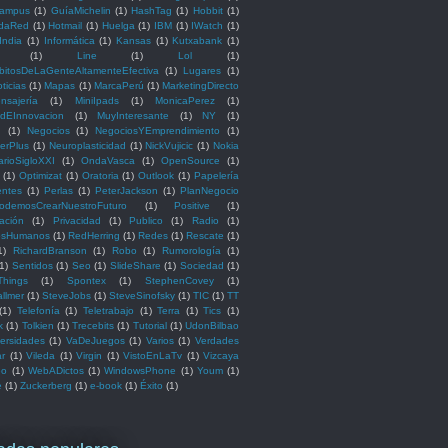
ampus
(1)
GuíaMichelin
(1)
HashTag
(1)
Hobbit
(1)
idaRed
(1)
Hotmail
(1)
Huelga
(1)
IBM
(1)
IWatch
(1)
India
(1)
Informática
(1)
Kansas
(1)
Kutxabank
(1)
(1)
Line
(1)
Lol
(1)
bitosDeLaGenteAltamenteEfectiva
(1)
Lugares
(1)
ticias
(1)
Mapas
(1)
MarcaPerú
(1)
MarketingDirecto
nsajería
(1)
MiniIpads
(1)
MonicaPerez
(1)
adEInnovacion
(1)
MuyInteresante
(1)
NY
(1)
d
(1)
Negocios
(1)
NegociosYEmprendimiento
(1)
erPlus
(1)
Neuroplasticidad
(1)
NickVujicic
(1)
Nokia
arioSigloXXI
(1)
OndaVasca
(1)
OpenSource
(1)
(1)
Optimizat
(1)
Oratoria
(1)
Outlook
(1)
Papelería
entes
(1)
Perlas
(1)
PeterJackson
(1)
PlanNegocio
odemosCrearNuestroFuturo
(1)
Positive
(1)
ación
(1)
Privacidad
(1)
Publico
(1)
Radio
(1)
osHumanos
(1)
RedHerring
(1)
Redes
(1)
Rescate
(1)
1)
RichardBranson
(1)
Robo
(1)
Rumorología
(1)
(1)
Sentidos
(1)
Seo
(1)
SlideShare
(1)
Sociedad
(1)
Things
(1)
Spontex
(1)
StephenCovey
(1)
llmer
(1)
SteveJobs
(1)
SteveSinofsky
(1)
TIC
(1)
TT
(1)
Telefonía
(1)
Teletrabajo
(1)
Terra
(1)
Tics
(1)
k
(1)
Tolkien
(1)
Trecebits
(1)
Tutorial
(1)
UdonBilbao
ersidades
(1)
VaDeJuegos
(1)
Varios
(1)
Verdades
ar
(1)
Vileda
(1)
Virgin
(1)
VistoEnLaTv
(1)
Vizcaya
eo
(1)
WebADictos
(1)
WindowsPhone
(1)
Youm
(1)
e
(1)
Zuckerberg
(1)
e-book
(1)
Éxito
(1)