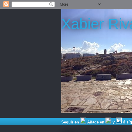
Xabier Riv
Seguir en
Añade en
y
ó sí