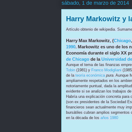
sábado, 1 de marzo de 2014
Harry Markowitz y l
Artículo obtenio de wikipedia. Sumame
Harry Max Markowitz
, (
Chicago
1990
. Markowitz es uno de los 
Economía durante el siglo XX p
de Chicago
de la
Universidad d
Aunque el tema de las finanzas empres
Tobin
(1981) y
Franco Modigliani
(1985)
de la
teoría económica
pura
. Aunque M
ampliamente respetados en los ambie
notoriamente puntual, dada la amplitu
evidente si se analizan los trabajos 
Habría una explicación concreta para 
(son ex presidentes de la Sociedad Es
financieros sean actualmente muy imp
bursátiles cubran amplios segmentos 
en la década de los
años 1980