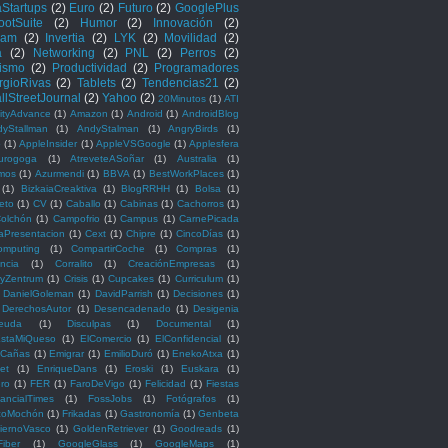
Startups
(2)
Euro
(2)
Futuro
(2)
GooglePlus
ootSuite
(2)
Humor
(2)
Innovación
(2)
ram
(2)
Invertia
(2)
LYK
(2)
Movilidad
(2)
a
(2)
Networking
(2)
PNL
(2)
Perros
(2)
vismo
(2)
Productividad
(2)
Programadores
rgioRivas
(2)
Tablets
(2)
Tendencias21
(2)
lStreetJournal
(2)
Yahoo
(2)
20Minutos
(1)
ATI
nityAdvance
(1)
Amazon
(1)
Android
(1)
AndroidBlog
yStallman
(1)
AndyStalman
(1)
AngryBirds
(1)
o
(1)
AppleInsider
(1)
AppleVSGoogle
(1)
Applesfera
turogoga
(1)
AtreveteASoñar
(1)
Australia
(1)
mos
(1)
Azurmendi
(1)
BBVA
(1)
BestWorkPlaces
(1)
(1)
BizkaiaCreaktiva
(1)
BlogRRHH
(1)
Bolsa
(1)
ieto
(1)
CV
(1)
Caballo
(1)
Cabinas
(1)
Cachorros
(1)
Colchón
(1)
Campofrio
(1)
Campus
(1)
CarnePicada
aPresentacion
(1)
Cext
(1)
Chipre
(1)
CincoDías
(1)
omputing
(1)
CompartirCoche
(1)
Compras
(1)
ncia
(1)
Corralito
(1)
CreaciónEmpresas
(1)
ityZentrum
(1)
Crisis
(1)
Cupcakes
(1)
Curriculum
(1)
DanielGoleman
(1)
DavidParrish
(1)
Decisiones
(1)
DerechosAutor
(1)
Desencadenado
(1)
Desigenia
euda
(1)
Disculpas
(1)
Documental
(1)
staMiQueso
(1)
ElComercio
(1)
ElConfidencial
(1)
tCañas
(1)
Emigrar
(1)
EmilioDuró
(1)
EnekoAtxa
(1)
et
(1)
EnriqueDans
(1)
Eroski
(1)
Euskara
(1)
ero
(1)
FER
(1)
FaroDeVigo
(1)
Felicidad
(1)
Fiestas
nancialTimes
(1)
FossJobs
(1)
Fotógrafos
(1)
scoMochón
(1)
Frikadas
(1)
Gastronomía
(1)
Genbeta
iernoVasco
(1)
GoldenRetriever
(1)
Goodreads
(1)
iber
(1)
GoogleGlass
(1)
GoogleMaps
(1)