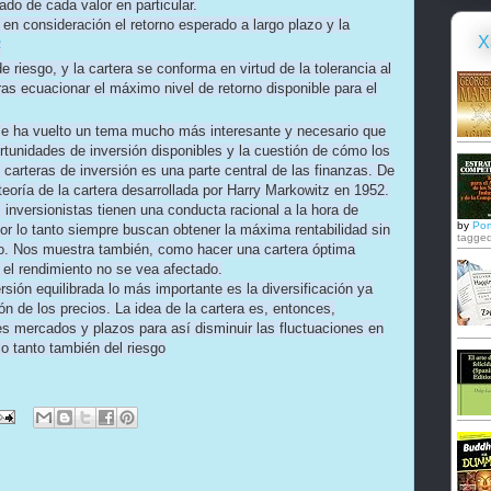
rado de cada valor en particular.
en consideración el retorno esperado a largo plazo y la
X
2
 riesgo, y la cartera se conforma en virtud de la tolerancia al
tras ecuacionar el máximo nivel de retorno disponible para el
 se ha vuelto un tema mucho más interesante y necesario que
tunidades de inversión disponibles y la cuestión de cómo los
 carteras de inversión es una parte central de las finanzas. De
teoría de la cartera desarrollada por Harry Markowitz en 1952.
inversionistas tienen una conducta racional a la hora de
by
Por
por lo tanto siempre buscan obtener la máxima rentabilidad sin
tagged
sgo. Nos muestra también, como hacer una cartera óptima
el rendimiento no se vea afectado.
rsión equilibrada lo más importante es la diversificación ya
ón de los precios. La idea de la cartera es, entonces,
tes mercados y plazos para así disminuir las fluctuaciones en
 lo tanto también del riesgo