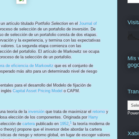
Visit
un artículo titulado
Portfolio Selection
en el
Journal of
proceso de selección de un portafolio de inversión. De
o de selección de un portafolio consta de dos etapas.
vación y la experiencia, y termina con las expectativas
s valores. La segunda etapa comienza con las
lección del portafolio. El artículo de Markowitz se ocupa
proceso de la selección de un portafolio.
Mis 
gog
era de eficiencia de Markowitz
que es el conjunto de
 esperado más alto para un determinado nivel de riesgo
tales para el desarrollo del Modelo de fijación de
Trans
 inglés
Capital Asset Pricing Model
o CAPM.
na teoría de la
inversión
que trata de maximizar el
retorno
y
Power
adosa elección de los componentes. Originada por
Harry
1
 selección de
cartera
publicado en
1952
,
la teoría moderna de
o theory) propone que el inversor debe abordar la cartera
Xabi
sticas de riesgo y retorno global, en lugar de escoger valores