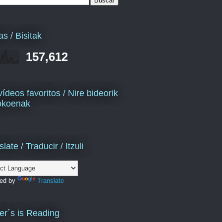
as / Bisitak
157,612
vídeos favoritos / Nire bideorik
okoenak
late / Traducir / Itzuli
ed by
Translate
er´s is Reading