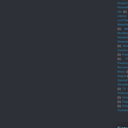
GrupoC
Honest
Ide
(1)
Liberar
Los7Ha
MalasNo
(1)
Me
Movilid
Navida
Network
(1)
Not
Opinión
(1)
Pat
(1)
P
Present
Recurs
Ressi
(
Seguir
Special
SteveBa
(1)
TV
TimCoo
(1)
Univ
(1)
Viaj
(1)
Víd
Youtub