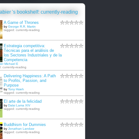
abier 's bookshelf: currently-reading
A Game of Thrones
by
George R.R. Martin
tagged: currently-reading
Estrategia competitiva:
Técnicas para el análisis de
los Sectores Industriales y de la
Competencia
ter Michael E
: currently-reading
Delivering Happiness: A Path
to Profits, Passion, and
Purpose
by
Tony Hsieh
tagged: currently-reading
El arte de la felicidad
by
Dalai Lama XIV
tagged: currently-reading
Buddhism for Dummies
by
Jonathan Landaw
tagged: currently-reading