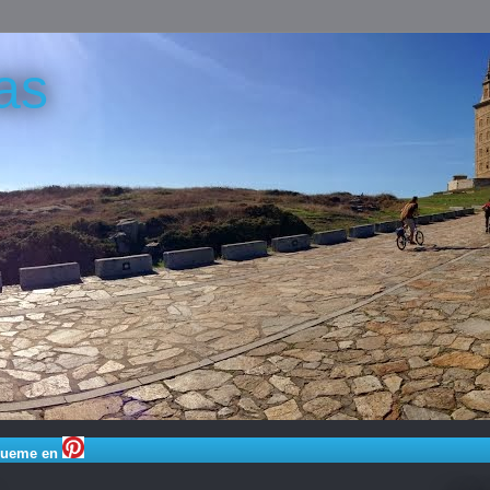
as
gueme en