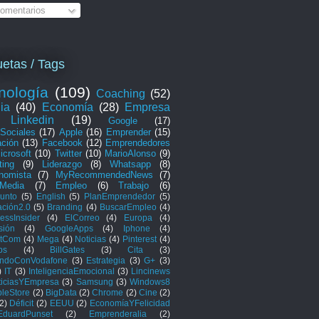
omentarios
uetas / Tags
nología
(109)
Coaching
(52)
ia
(40)
Economía
(28)
Empresa
Linkedin
(19)
Google
(17)
Sociales
(17)
Apple
(16)
Emprender
(15)
ación
(13)
Facebook
(12)
Emprendedores
icrosoft
(10)
Twitter
(10)
MarioAlonso
(9)
ting
(9)
Liderazgo
(8)
Whatsapp
(8)
nomista
(7)
MyRecommendedNews
(7)
lMedia
(7)
Empleo
(6)
Trabajo
(6)
unto
(5)
English
(5)
PlanEmprendedor
(5)
ción2.0
(5)
Branding
(4)
BuscarEmpleo
(4)
essInsider
(4)
ElCorreo
(4)
Europa
(4)
sión
(4)
GoogleApps
(4)
Iphone
(4)
tCom
(4)
Mega
(4)
Noticias
(4)
Pinterest
(4)
ps
(4)
BillGates
(3)
Cita
(3)
ndoConVodafone
(3)
Estrategia
(3)
G+
(3)
)
IT
(3)
InteligenciaEmocional
(3)
Lincinews
ticiasYEmpresa
(3)
Samsung
(3)
Windows8
leStore
(2)
BigData
(2)
Chrome
(2)
Cine
(2)
2)
Déficit
(2)
EEUU
(2)
EconomíaYFelicidad
EduardPunset
(2)
Emprenderalia
(2)