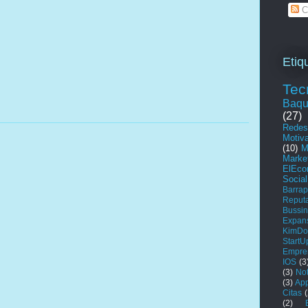
C
Etiq
Tec
Baqu
(27)
Redes
Motiv
(10)
M
Marke
ElEco
Socia
Barrap
Reputa
Bussin
Expan
KimDo
StartU
Empre
IOS
(3
(3)
No
(3)
App
Citas
(
(2)