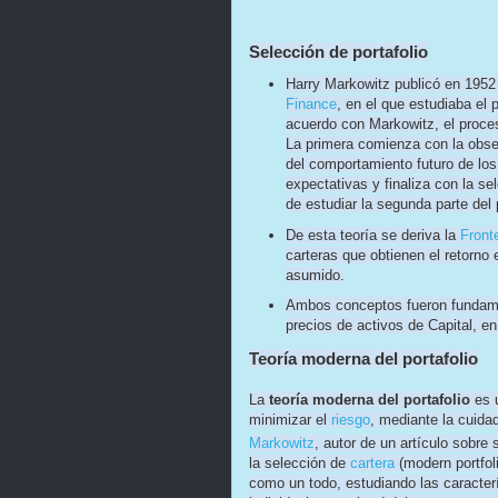
Selección de portafolio
Harry Markowitz publicó en 1952 
Finance
, en el que estudiaba el 
acuerdo con Markowitz, el proces
La primera comienza con la obser
del comportamiento futuro de lo
expectativas y finaliza con la se
de estudiar la segunda parte del 
De esta teoría se deriva la
Front
carteras que obtienen el retorno
asumido.
Ambos conceptos fueron fundamen
precios de activos de Capital, en
Teoría moderna del portafolio
La
teoría moderna del portafolio
es u
minimizar el
riesgo
, mediante la cuid
Markowitz
, autor de un artículo sobre
la selección de
cartera
(modern portfoli
como un todo, estudiando las caracterí