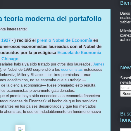
Bien
Daros 
a teoría moderna del portafolio
cualqu
xabie
nte interesante:
Milesk
izanez
xabie
,
1927
- ) recibió el
premio Nobel de Economía
en
numerosos economistas laureados con el Nobel de
roducidos por la prestigiosa
Escuela de Economía
e Chicago
.
ariales había ya sido tratado por otros dos laureados,
James
News
, el Nobel de 1990 sorprendió a los
economistas
estudiosos
arkowitz, Miller y Sharpe —los tres premiados— eran
Suscri
ntes académicos, no se esperaba que su trabajo —
newsle
d de la ciencia económica— fuese premiado; esto resulta
de los economistas previamente galardonados.
que el premio haya sido concedido a la economía financiera
tadounidense de Finanzas): el hecho de que los servicios
ortantes en los países desarrollados y que los mercados
de ahorristas, lo que es indudablemente un fenómeno nuevo
Busc
hon