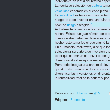
individuales en virtud del retorno espe
La teoría de selección de
cartera
toma 
volatilidad
esperada en el corto plazo.
La
volatilidad
se trata como un factor de
riesgo de cada inversor en particular, 
2
nivel de
riesgo
escogido.
Actualmente la teoría de las carteras
nunca. Existen un gran número de opor
inversionistas deberían de integrar sus
hecho, este tema fue el que originó la 
En su modelo, Markowitz, dice que los 
seleccionar su cartera de inversión y 
tener que asumir un alto nivel de rie
disminuyendo el riesgo de manera que 
Para poder integrar una cartera de inve
que de esta forma se reduce la variaci
diversificar las inversiones en diferen
la rentabilidad total de la cartera y por
Publicado por
Unknown
en
9:35
Etiquetas:
Economía