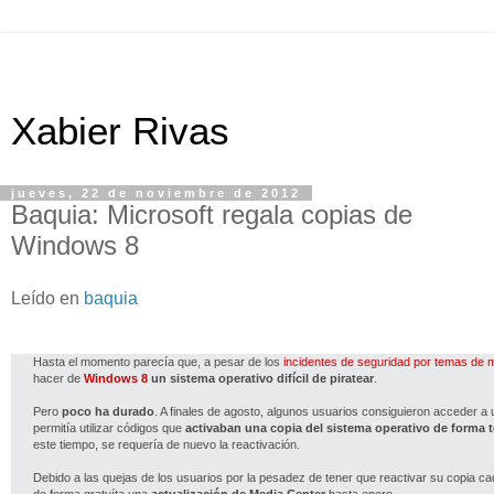
Xabier Rivas
jueves, 22 de noviembre de 2012
Baquia: Microsoft regala copias de
Windows 8
Leído en
baquia
Hasta el momento parecía que, a pesar de los
incidentes de seguridad por temas de 
hacer de
Windows 8
un sistema operativo difícil de piratear
.
Pero
poco ha durado
. A finales de agosto, algunos usuarios consiguieron acceder a
permitía utilizar códigos que
activaban una copia del sistema operativo de forma 
este tiempo, se requería de nuevo la reactivación.
Debido a las quejas de los usuarios por la pesadez de tener que reactivar su copia ca
de forma gratuíta una
actualización de Media Center
hasta enero.